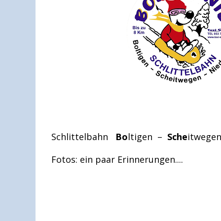
Schlittelbahn
Bo
ltigen –
Sche
itwege
Fotos: ein paar Erinnerungen....