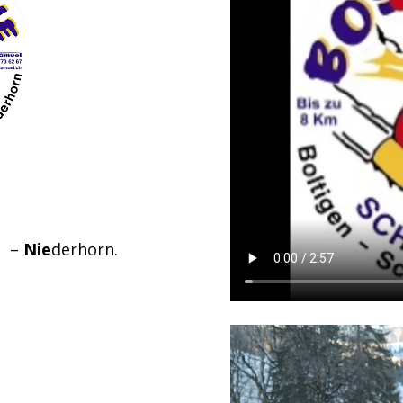
n –
Nie
derhorn.